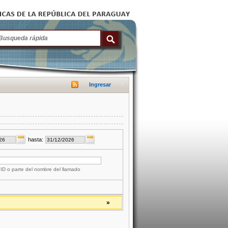
Ingresar
hasta:
 ID o parte del nombre del llamado
»