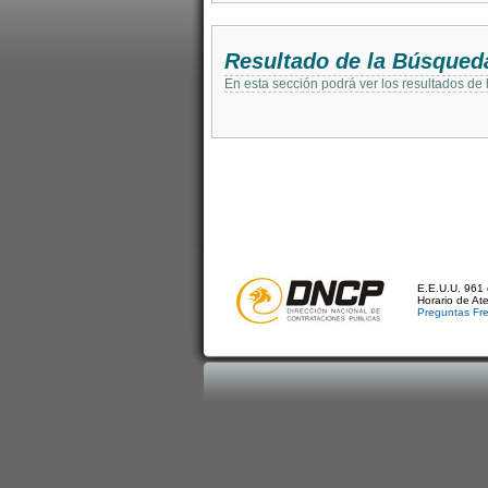
Resultado de la Búsqued
En esta sección podrá ver los resultados de
E.E.U.U. 961 
Horario de At
Preguntas Fr