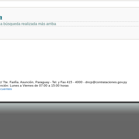
a
 la búsqueda realizada más arriba
c/ Tte. Fariña. Asunción, Paraguay - Tel. y Fax 415 - 4000 - dncp@contrataciones.gov.py
ención: Lunes a Viernes de 07:00 a 15:00 horas
ecuentes