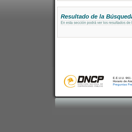
Resultado de la Búsqued
En esta sección podrá ver los resultados de
E.E.U.U. 961 
Horario de At
Preguntas Fr