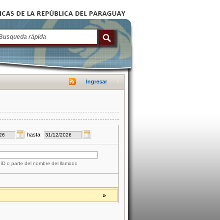
Ingresar
hasta:
 ID o parte del nombre del llamado
»