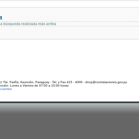
a
 la búsqueda realizada más arriba
c/ Tte. Fariña. Asunción, Paraguay - Tel. y Fax 415 - 4000 - dncp@contrataciones.gov.py
ención: Lunes a Viernes de 07:00 a 15:00 horas
ecuentes