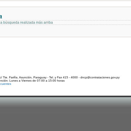
a
 la búsqueda realizada más arriba
c/ Tte. Fariña. Asunción, Paraguay - Tel. y Fax 415 - 4000 - dncp@contrataciones.gov.py
ención: Lunes a Viernes de 07:00 a 15:00 horas
ecuentes