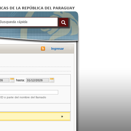
Ingresar
hasta:
 ID o parte del nombre del llamado
»