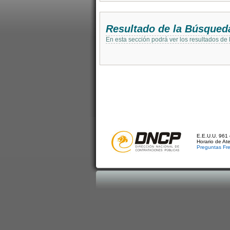
Resultado de la Búsqued
En esta sección podrá ver los resultados de
E.E.U.U. 961 
Horario de At
Preguntas Fr