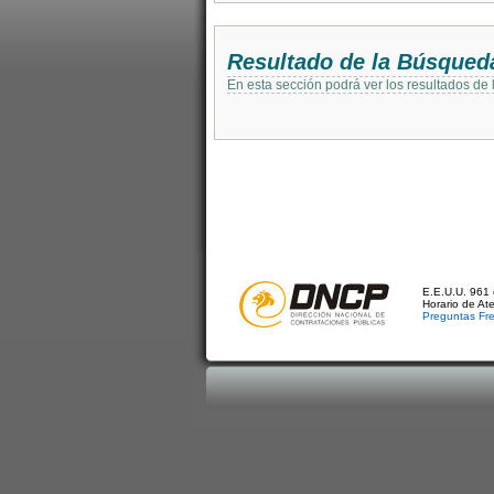
Resultado de la Búsqued
En esta sección podrá ver los resultados de
E.E.U.U. 961 
Horario de At
Preguntas Fr