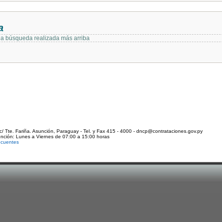
a
 la búsqueda realizada más arriba
c/ Tte. Fariña. Asunción, Paraguay - Tel. y Fax 415 - 4000 - dncp@contrataciones.gov.py
ención: Lunes a Viernes de 07:00 a 15:00 horas
ecuentes