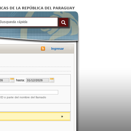
Ingresar
hasta:
 ID o parte del nombre del llamado
»