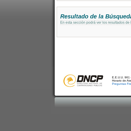
Resultado de la Búsqued
En esta sección podrá ver los resultados de
E.E.U.U. 961 
Horario de At
Preguntas Fr