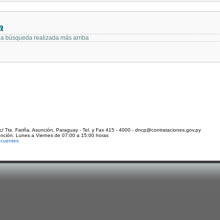
a
 la búsqueda realizada más arriba
c/ Tte. Fariña. Asunción, Paraguay - Tel. y Fax 415 - 4000 - dncp@contrataciones.gov.py
ención: Lunes a Viernes de 07:00 a 15:00 horas
ecuentes