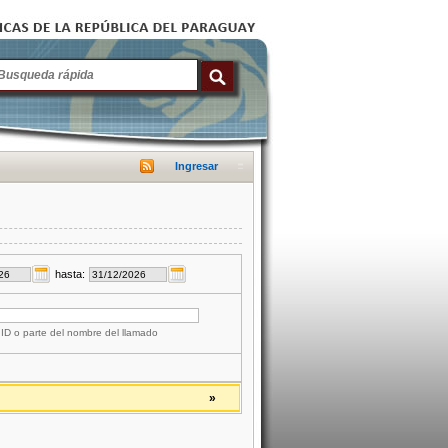
Ingresar
hasta:
 ID o parte del nombre del llamado
»