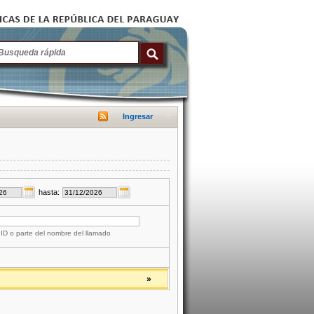
Ingresar
hasta:
 ID o parte del nombre del llamado
»