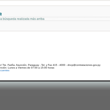
a
 la búsqueda realizada más arriba
c/ Tte. Fariña. Asunción, Paraguay - Tel. y Fax 415 - 4000 - dncp@contrataciones.gov.py
ención: Lunes a Viernes de 07:00 a 15:00 horas
ecuentes