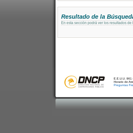
Resultado de la Búsqued
En esta sección podrá ver los resultados de
E.E.U.U. 961 
Horario de At
Preguntas Fr