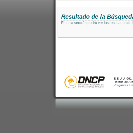
Resultado de la Búsqued
En esta sección podrá ver los resultados de
E.E.U.U. 961 
Horario de At
Preguntas Fr