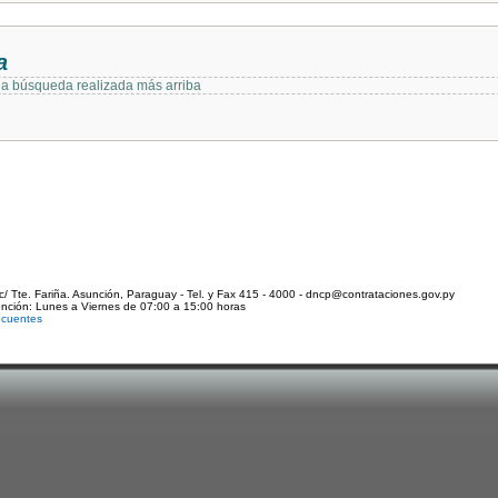
a
 la búsqueda realizada más arriba
c/ Tte. Fariña. Asunción, Paraguay - Tel. y Fax 415 - 4000 - dncp@contrataciones.gov.py
ención: Lunes a Viernes de 07:00 a 15:00 horas
ecuentes