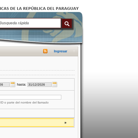
Ingresar
hasta:
 ID o parte del nombre del llamado
»