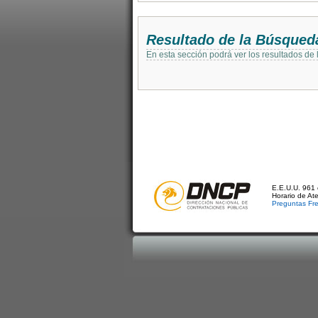
Resultado de la Búsqued
En esta sección podrá ver los resultados de
E.E.U.U. 961 
Horario de At
Preguntas Fr