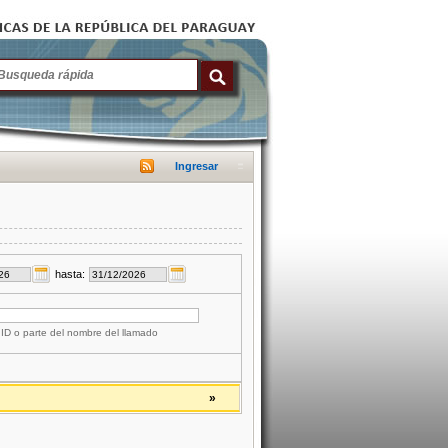
Ingresar
hasta:
 ID o parte del nombre del llamado
»