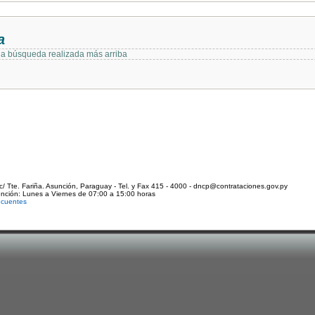
a
 la búsqueda realizada más arriba
c/ Tte. Fariña. Asunción, Paraguay - Tel. y Fax 415 - 4000 - dncp@contrataciones.gov.py
ención: Lunes a Viernes de 07:00 a 15:00 horas
ecuentes