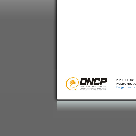
E.E.U.U. 961 
Horario de At
Preguntas Fr