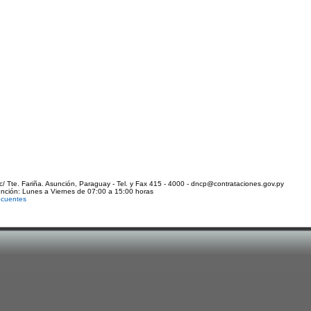
c/ Tte. Fariña. Asunción, Paraguay - Tel. y Fax 415 - 4000 - dncp@contrataciones.gov.py
ención: Lunes a Viernes de 07:00 a 15:00 horas
ecuentes