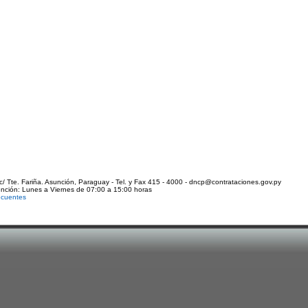
c/ Tte. Fariña. Asunción, Paraguay - Tel. y Fax 415 - 4000 - dncp@contrataciones.gov.py
ención: Lunes a Viernes de 07:00 a 15:00 horas
ecuentes