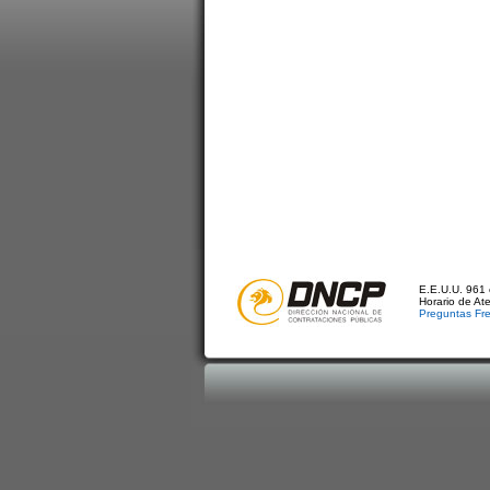
E.E.U.U. 961 
Horario de At
Preguntas Fr