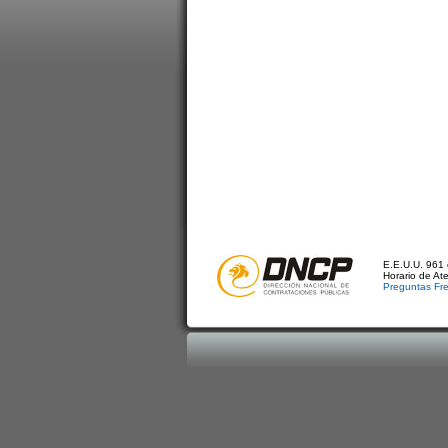
E.E.U.U. 961 
Horario de At
Preguntas Fr