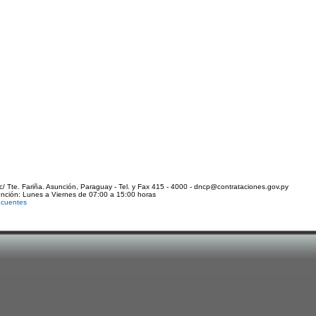
c/ Tte. Fariña. Asunción, Paraguay - Tel. y Fax 415 - 4000 - dncp@contrataciones.gov.py
ención: Lunes a Viernes de 07:00 a 15:00 horas
ecuentes