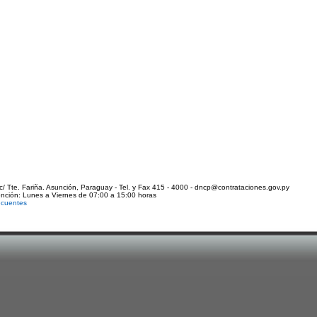
c/ Tte. Fariña. Asunción, Paraguay - Tel. y Fax 415 - 4000 - dncp@contrataciones.gov.py
ención: Lunes a Viernes de 07:00 a 15:00 horas
ecuentes