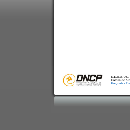
E.E.U.U. 961 
Horario de At
Preguntas Fr