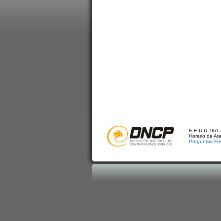
E.E.U.U. 961 
Horario de At
Preguntas Fr