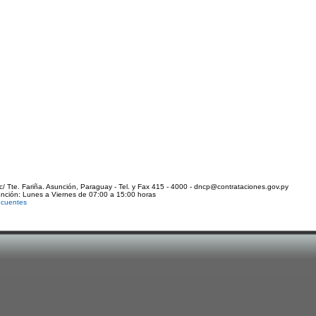
c/ Tte. Fariña. Asunción, Paraguay - Tel. y Fax 415 - 4000 - dncp@contrataciones.gov.py
ención: Lunes a Viernes de 07:00 a 15:00 horas
ecuentes