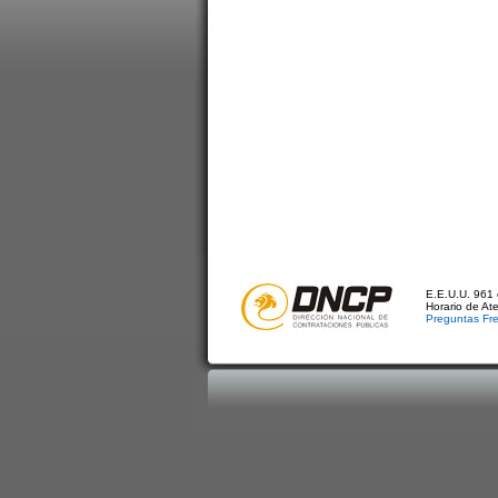
E.E.U.U. 961 
Horario de At
Preguntas Fr