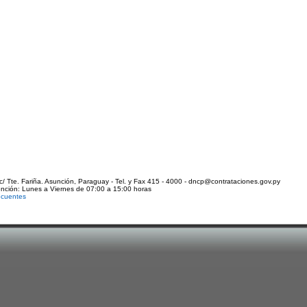
c/ Tte. Fariña. Asunción, Paraguay - Tel. y Fax 415 - 4000 - dncp@contrataciones.gov.py
ención: Lunes a Viernes de 07:00 a 15:00 horas
ecuentes