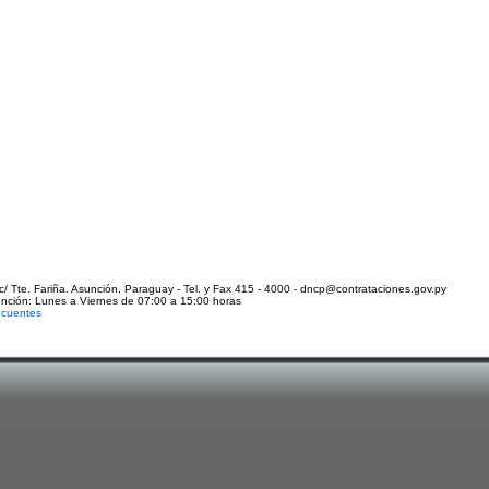
c/ Tte. Fariña. Asunción, Paraguay - Tel. y Fax 415 - 4000 - dncp@contrataciones.gov.py
ención: Lunes a Viernes de 07:00 a 15:00 horas
ecuentes