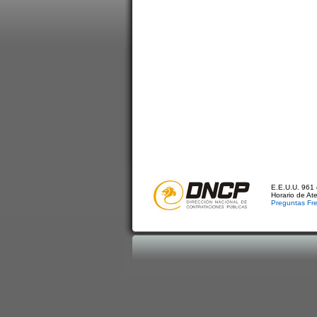
E.E.U.U. 961 
Horario de At
Preguntas Fr