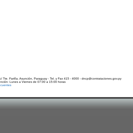
c/ Tte. Fariña. Asunción, Paraguay - Tel. y Fax 415 - 4000 - dncp@contrataciones.gov.py
ención: Lunes a Viernes de 07:00 a 15:00 horas
ecuentes