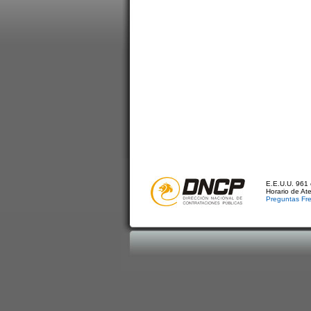
E.E.U.U. 961 
Horario de At
Preguntas Fr