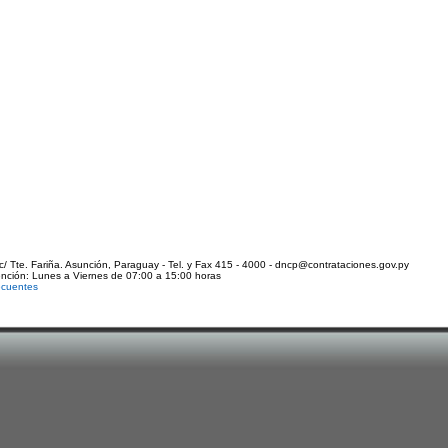
c/ Tte. Fariña. Asunción, Paraguay - Tel. y Fax 415 - 4000 - dncp@contrataciones.gov.py
ención: Lunes a Viernes de 07:00 a 15:00 horas
ecuentes