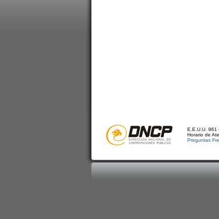
E.E.U.U. 961 
Horario de At
Preguntas Fr