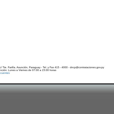
c/ Tte. Fariña. Asunción, Paraguay - Tel. y Fax 415 - 4000 - dncp@contrataciones.gov.py
ención: Lunes a Viernes de 07:00 a 15:00 horas
ecuentes