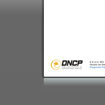
E.E.U.U. 961 
Horario de At
Preguntas Fr