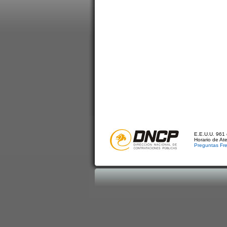
E.E.U.U. 961 
Horario de At
Preguntas Fr