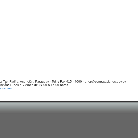
c/ Tte. Fariña. Asunción, Paraguay - Tel. y Fax 415 - 4000 - dncp@contrataciones.gov.py
ención: Lunes a Viernes de 07:00 a 15:00 horas
ecuentes