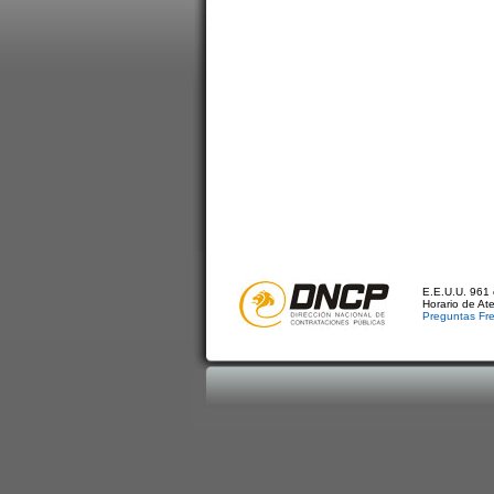
E.E.U.U. 961 
Horario de At
Preguntas Fr