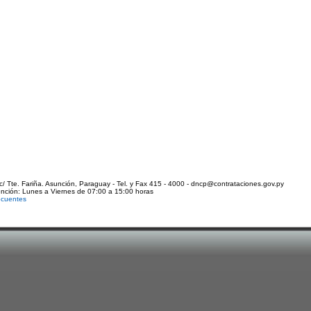
c/ Tte. Fariña. Asunción, Paraguay - Tel. y Fax 415 - 4000 - dncp@contrataciones.gov.py
ención: Lunes a Viernes de 07:00 a 15:00 horas
ecuentes