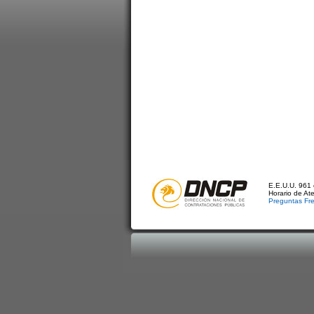
E.E.U.U. 961 
Horario de At
Preguntas Fr