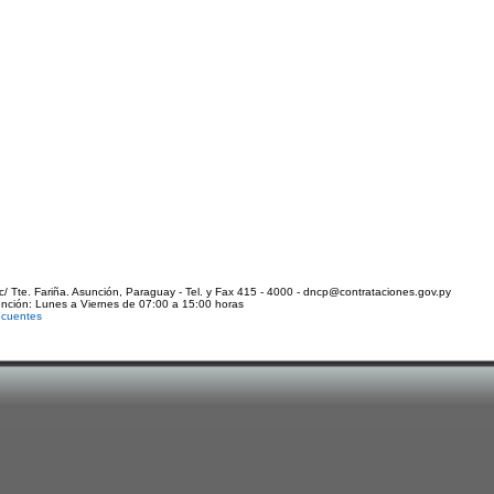
c/ Tte. Fariña. Asunción, Paraguay - Tel. y Fax 415 - 4000 - dncp@contrataciones.gov.py
ención: Lunes a Viernes de 07:00 a 15:00 horas
ecuentes