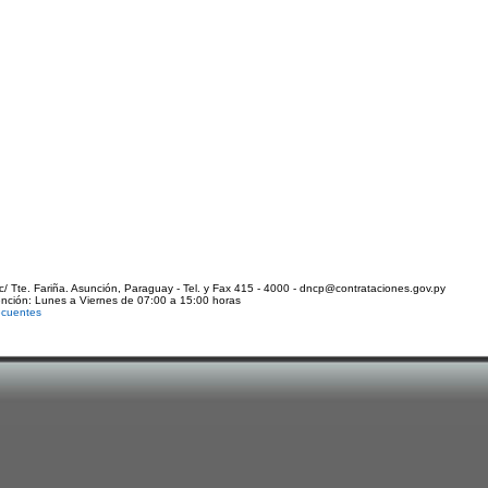
c/ Tte. Fariña. Asunción, Paraguay - Tel. y Fax 415 - 4000 - dncp@contrataciones.gov.py
ención: Lunes a Viernes de 07:00 a 15:00 horas
ecuentes