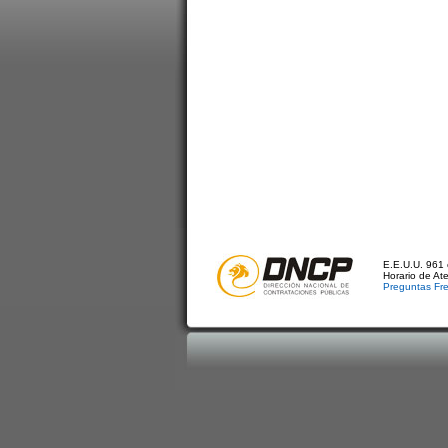
E.E.U.U. 961 
Horario de At
Preguntas Fr