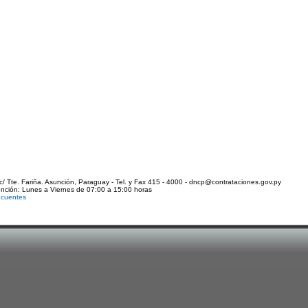
c/ Tte. Fariña. Asunción, Paraguay - Tel. y Fax 415 - 4000 - dncp@contrataciones.gov.py
ención: Lunes a Viernes de 07:00 a 15:00 horas
ecuentes