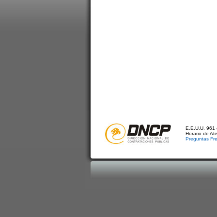
E.E.U.U. 961 
Horario de At
Preguntas Fr