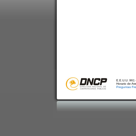
E.E.U.U. 961 
Horario de At
Preguntas Fr