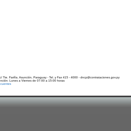
c/ Tte. Fariña. Asunción, Paraguay - Tel. y Fax 415 - 4000 - dncp@contrataciones.gov.py
ención: Lunes a Viernes de 07:00 a 15:00 horas
ecuentes