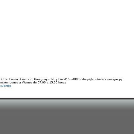
c/ Tte. Fariña. Asunción, Paraguay - Tel. y Fax 415 - 4000 - dncp@contrataciones.gov.py
ención: Lunes a Viernes de 07:00 a 15:00 horas
ecuentes