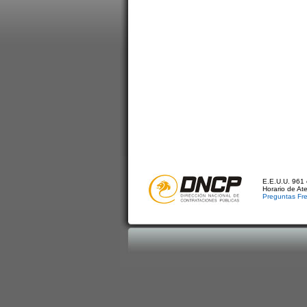
E.E.U.U. 961 
Horario de At
Preguntas Fr