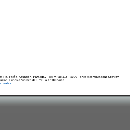
c/ Tte. Fariña. Asunción, Paraguay - Tel. y Fax 415 - 4000 - dncp@contrataciones.gov.py
ención: Lunes a Viernes de 07:00 a 15:00 horas
ecuentes