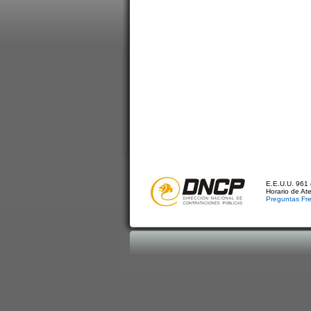
E.E.U.U. 961 
Horario de At
Preguntas Fr