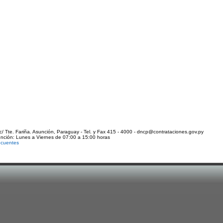
c/ Tte. Fariña. Asunción, Paraguay - Tel. y Fax 415 - 4000 - dncp@contrataciones.gov.py
ención: Lunes a Viernes de 07:00 a 15:00 horas
ecuentes