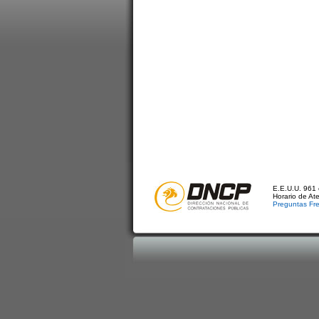
E.E.U.U. 961 
Horario de At
Preguntas Fr