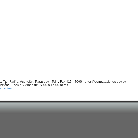
c/ Tte. Fariña. Asunción, Paraguay - Tel. y Fax 415 - 4000 - dncp@contrataciones.gov.py
ención: Lunes a Viernes de 07:00 a 15:00 horas
ecuentes