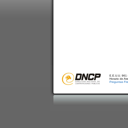
E.E.U.U. 961 
Horario de At
Preguntas Fr