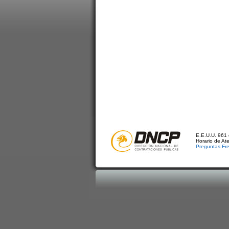
E.E.U.U. 961 
Horario de At
Preguntas Fr