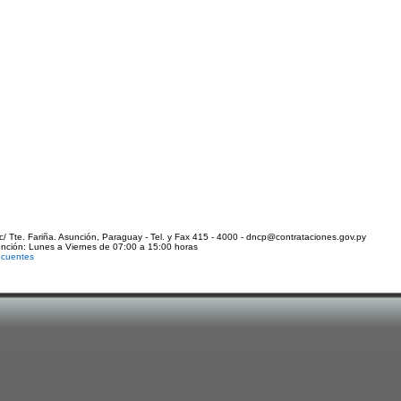
c/ Tte. Fariña. Asunción, Paraguay - Tel. y Fax 415 - 4000 - dncp@contrataciones.gov.py
ención: Lunes a Viernes de 07:00 a 15:00 horas
ecuentes