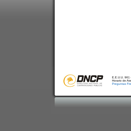
E.E.U.U. 961 
Horario de At
Preguntas Fr