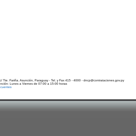
c/ Tte. Fariña. Asunción, Paraguay - Tel. y Fax 415 - 4000 - dncp@contrataciones.gov.py
ención: Lunes a Viernes de 07:00 a 15:00 horas
ecuentes