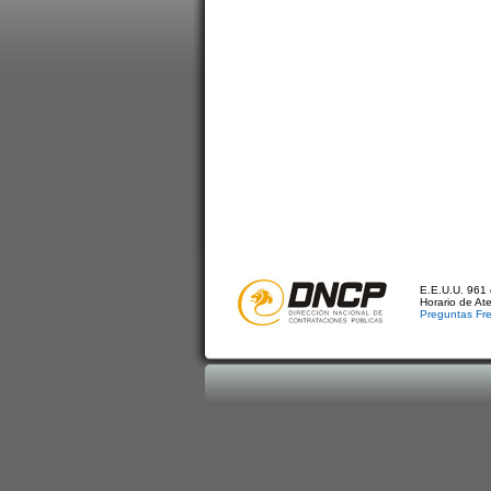
E.E.U.U. 961 
Horario de At
Preguntas Fr