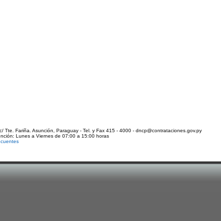
c/ Tte. Fariña. Asunción, Paraguay - Tel. y Fax 415 - 4000 - dncp@contrataciones.gov.py
ención: Lunes a Viernes de 07:00 a 15:00 horas
ecuentes