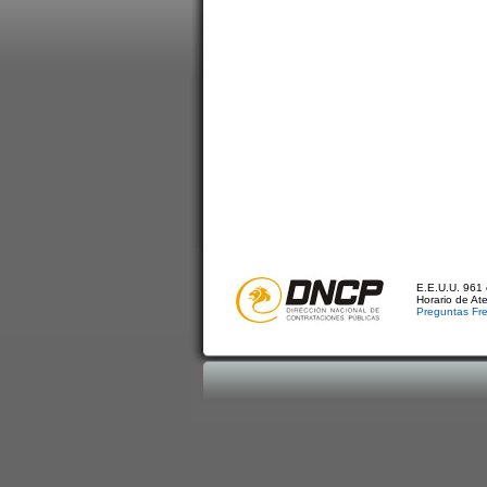
E.E.U.U. 961 
Horario de At
Preguntas Fr