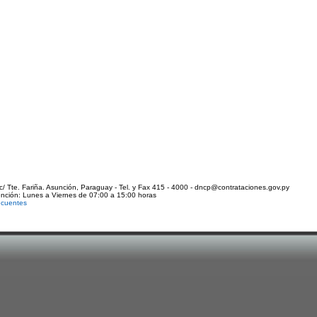
c/ Tte. Fariña. Asunción, Paraguay - Tel. y Fax 415 - 4000 - dncp@contrataciones.gov.py
ención: Lunes a Viernes de 07:00 a 15:00 horas
ecuentes