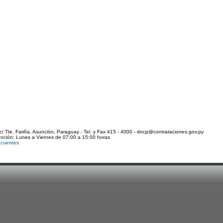
c/ Tte. Fariña. Asunción, Paraguay - Tel. y Fax 415 - 4000 - dncp@contrataciones.gov.py
ención: Lunes a Viernes de 07:00 a 15:00 horas
ecuentes