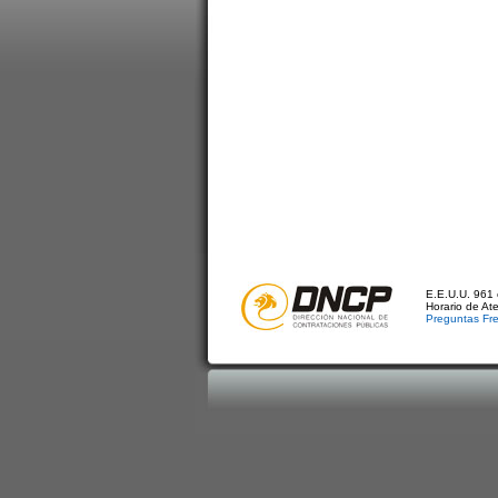
E.E.U.U. 961 
Horario de At
Preguntas Fr