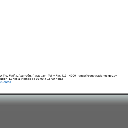
c/ Tte. Fariña. Asunción, Paraguay - Tel. y Fax 415 - 4000 - dncp@contrataciones.gov.py
ención: Lunes a Viernes de 07:00 a 15:00 horas
ecuentes