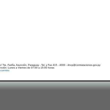
c/ Tte. Fariña. Asunción, Paraguay - Tel. y Fax 415 - 4000 - dncp@contrataciones.gov.py
ención: Lunes a Viernes de 07:00 a 15:00 horas
ecuentes