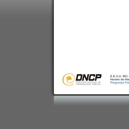
E.E.U.U. 961 
Horario de At
Preguntas Fr