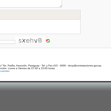
c/ Tte. Fariña. Asunción, Paraguay - Tel. y Fax 415 - 4000 - dncp@contrataciones.gov.py
ención: Lunes a Viernes de 07:00 a 15:00 horas
ecuentes