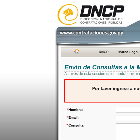
DNCP
Marco Legal
Envío de Consultas a la
A través de esta sección usted podrá enviar
Por favor ingrese a nu
*
Nombre:
*
Email:
*
Consulta: