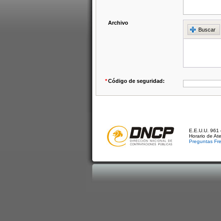
Archivo
Buscar
*
Código de seguridad:
E.E.U.U. 961 
Horario de At
Preguntas Fr