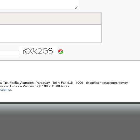
c/ Tte. Fariña. Asunción, Paraguay - Tel. y Fax 415 - 4000 - dncp@contrataciones.gov.py
ención: Lunes a Viernes de 07:00 a 15:00 horas
ecuentes