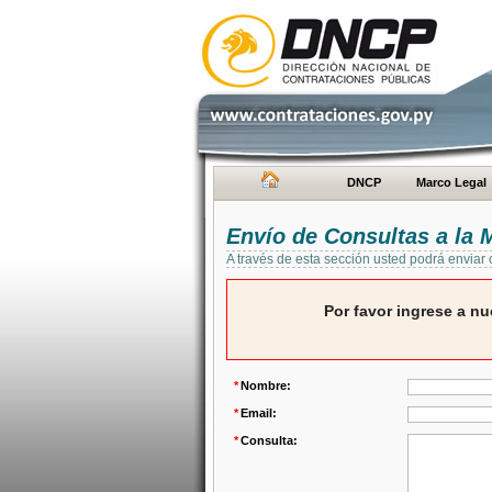
DNCP
Marco Legal
Envío de Consultas a la
A través de esta sección usted podrá enviar
Por favor ingrese a nu
*
Nombre:
*
Email:
*
Consulta: