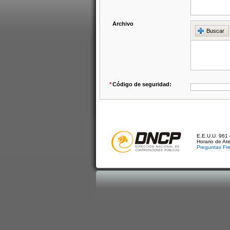
Archivo
Buscar
*
Código de seguridad:
E.E.U.U. 961 
Horario de At
Preguntas Fr