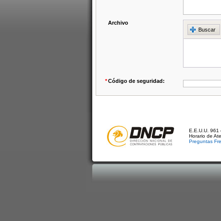
Archivo
Buscar
*
Código de seguridad:
E.E.U.U. 961 
Horario de At
Preguntas Fr