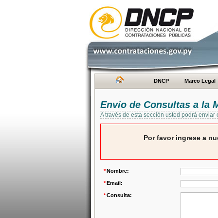
DNCP
Marco Legal
Envío de Consultas a la
A través de esta sección usted podrá enviar
Por favor ingrese a nu
*
Nombre:
*
Email:
*
Consulta: