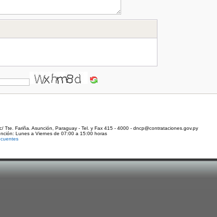
c/ Tte. Fariña. Asunción, Paraguay - Tel. y Fax 415 - 4000 - dncp@contrataciones.gov.py
ención: Lunes a Viernes de 07:00 a 15:00 horas
ecuentes