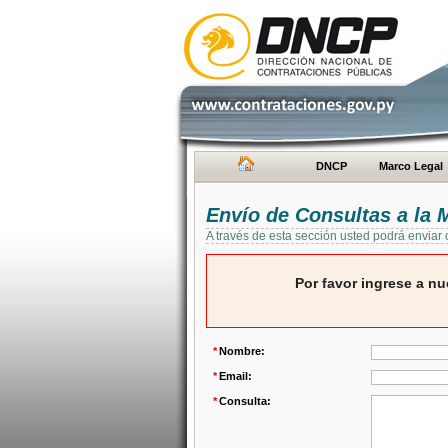
DNCP
Marco Legal
Envío de Consultas a la
A través de esta sección usted podrá enviar
Por favor ingrese a nu
*
Nombre:
*
Email:
*
Consulta: