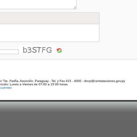
c/ Tte. Fariña. Asunción, Paraguay - Tel. y Fax 415 - 4000 - dncp@contrataciones.gov.py
ención: Lunes a Viernes de 07:00 a 15:00 horas
ecuentes