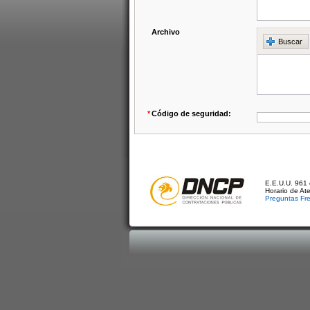
Archivo
Buscar
*
Código de seguridad:
E.E.U.U. 961 
Horario de At
Preguntas Fr