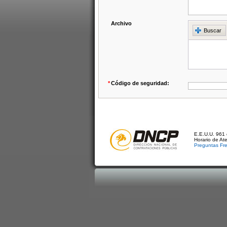
Archivo
Buscar
*
Código de seguridad:
E.E.U.U. 961 
Horario de At
Preguntas Fr