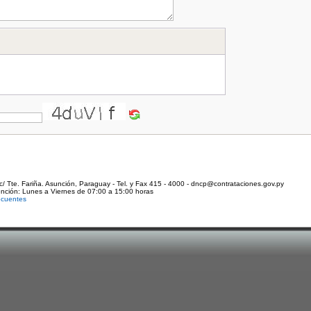
c/ Tte. Fariña. Asunción, Paraguay - Tel. y Fax 415 - 4000 - dncp@contrataciones.gov.py
ención: Lunes a Viernes de 07:00 a 15:00 horas
ecuentes