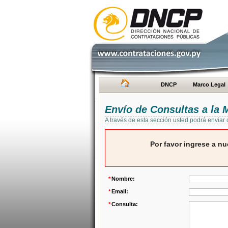
DNCP
Marco Legal
Envío de Consultas a la
A través de esta sección usted podrá enviar
Por favor ingrese a nu
*
Nombre:
*
Email:
*
Consulta: