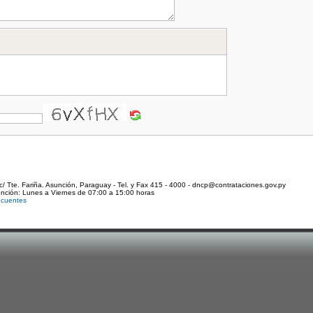
c/ Tte. Fariña. Asunción, Paraguay - Tel. y Fax 415 - 4000 - dncp@contrataciones.gov.py
ención: Lunes a Viernes de 07:00 a 15:00 horas
ecuentes