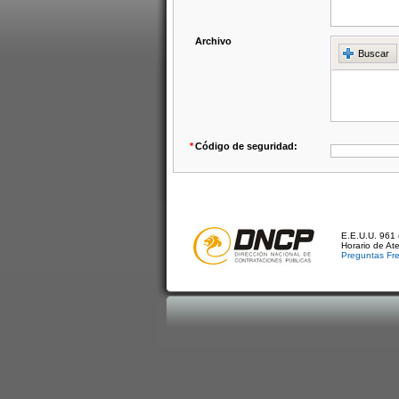
Archivo
Buscar
*
Código de seguridad:
E.E.U.U. 961 
Horario de At
Preguntas Fr