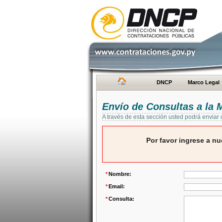
DNCP
Marco Legal
Envío de Consultas a la
A través de esta sección usted podrá enviar
Por favor ingrese a nu
*
Nombre:
*
Email:
*
Consulta: