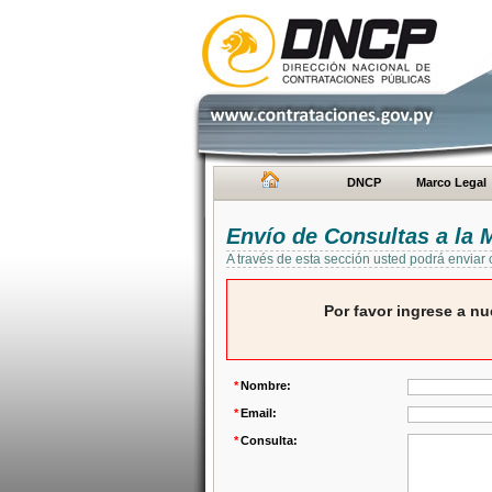
DNCP
Marco Legal
Envío de Consultas a la
A través de esta sección usted podrá enviar
Por favor ingrese a nu
*
Nombre:
*
Email:
*
Consulta: