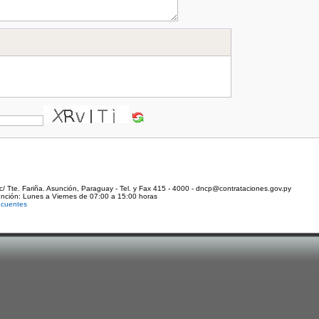
c/ Tte. Fariña. Asunción, Paraguay - Tel. y Fax 415 - 4000 - dncp@contrataciones.gov.py
ención: Lunes a Viernes de 07:00 a 15:00 horas
ecuentes