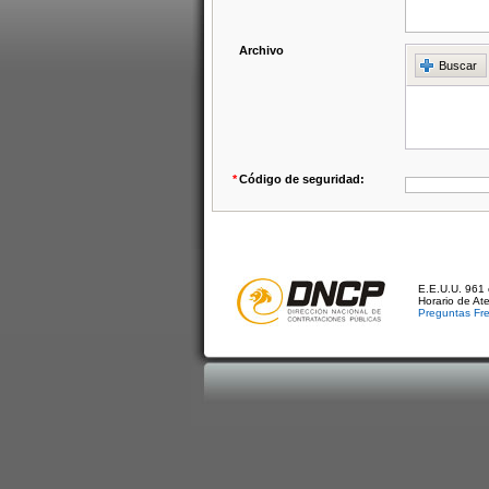
Archivo
Buscar
*
Código de seguridad:
E.E.U.U. 961 
Horario de At
Preguntas Fr