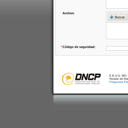
Archivo
Buscar
*
Código de seguridad:
E.E.U.U. 961 
Horario de At
Preguntas Fr