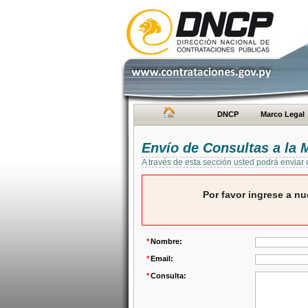
DNCP
Marco Legal
Envío de Consultas a la
A través de esta sección usted podrá enviar
Por favor ingrese a nu
*
Nombre:
*
Email:
*
Consulta: