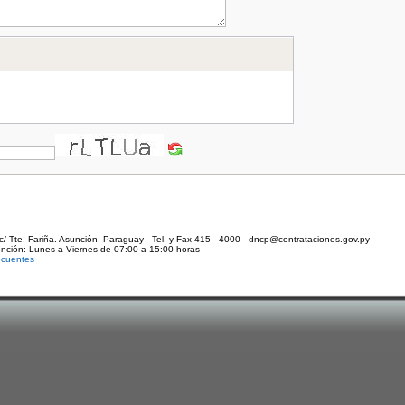
c/ Tte. Fariña. Asunción, Paraguay - Tel. y Fax 415 - 4000 - dncp@contrataciones.gov.py
ención: Lunes a Viernes de 07:00 a 15:00 horas
ecuentes