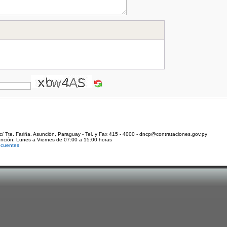
c/ Tte. Fariña. Asunción, Paraguay - Tel. y Fax 415 - 4000 - dncp@contrataciones.gov.py
ención: Lunes a Viernes de 07:00 a 15:00 horas
ecuentes