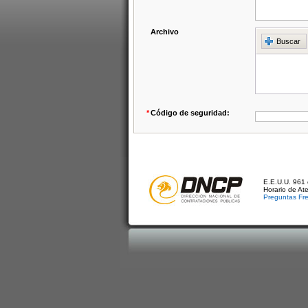
Archivo
Buscar
*
Código de seguridad:
E.E.U.U. 961 
Horario de At
Preguntas Fr