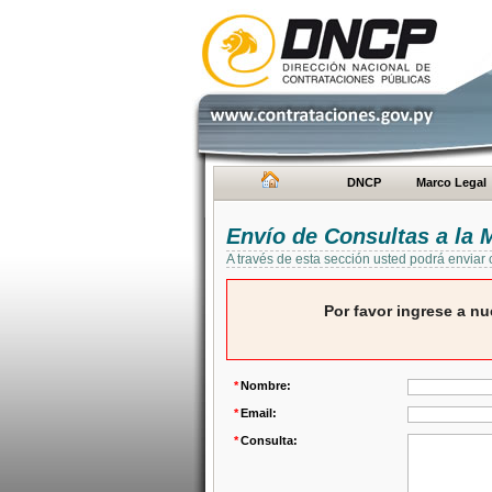
DNCP
Marco Legal
Envío de Consultas a la
A través de esta sección usted podrá enviar
Por favor ingrese a nu
*
Nombre:
*
Email:
*
Consulta: