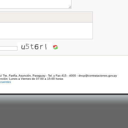
c/ Tte. Fariña. Asunción, Paraguay - Tel. y Fax 415 - 4000 - dncp@contrataciones.gov.py
ención: Lunes a Viernes de 07:00 a 15:00 horas
ecuentes