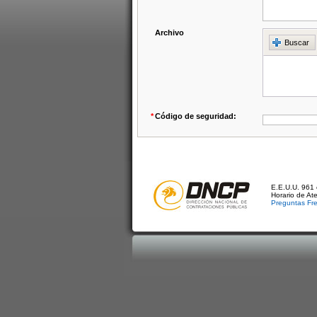
Archivo
Buscar
*
Código de seguridad:
E.E.U.U. 961 
Horario de At
Preguntas Fr