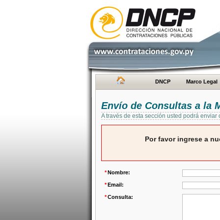
DNCP
Marco Legal
Envío de Consultas a la
A través de esta sección usted podrá enviar
Por favor ingrese a nu
*
Nombre:
*
Email:
*
Consulta: