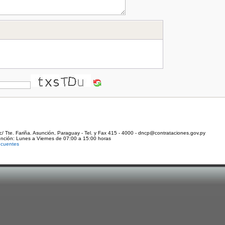
c/ Tte. Fariña. Asunción, Paraguay - Tel. y Fax 415 - 4000 - dncp@contrataciones.gov.py
ención: Lunes a Viernes de 07:00 a 15:00 horas
ecuentes