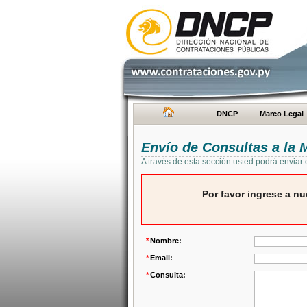
DNCP
Marco Legal
Envío de Consultas a la
A través de esta sección usted podrá enviar
Por favor ingrese a nu
*
Nombre:
*
Email:
*
Consulta: