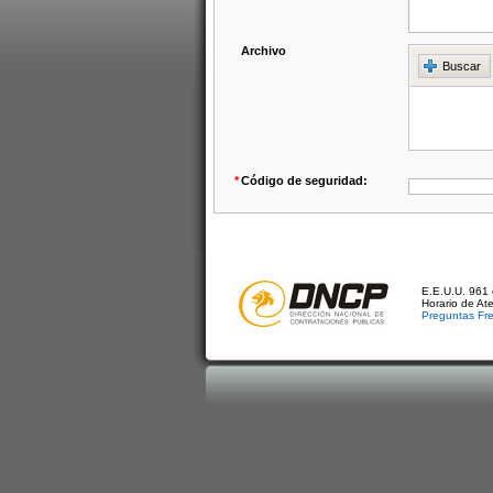
Archivo
Buscar
*
Código de seguridad:
E.E.U.U. 961 
Horario de At
Preguntas Fr