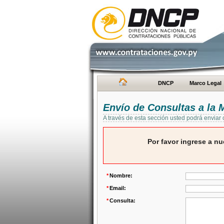
DNCP
Marco Legal
Envío de Consultas a la
A través de esta sección usted podrá enviar
Por favor ingrese a nu
*
Nombre:
*
Email:
*
Consulta: