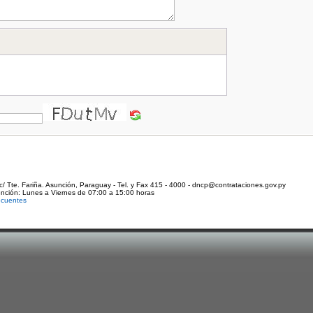
c/ Tte. Fariña. Asunción, Paraguay - Tel. y Fax 415 - 4000 - dncp@contrataciones.gov.py
ención: Lunes a Viernes de 07:00 a 15:00 horas
ecuentes