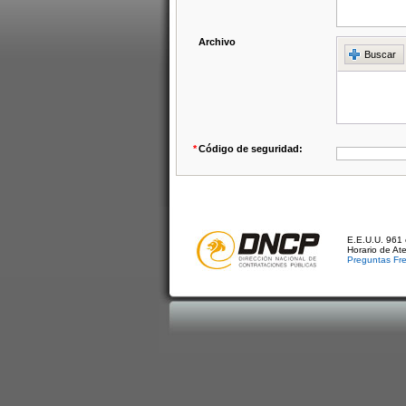
Archivo
Buscar
*
Código de seguridad:
E.E.U.U. 961 
Horario de At
Preguntas Fr