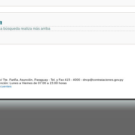
a
 la búsqueda realiza más arriba
c/ Tte. Fariña. Asunción, Paraguay - Tel. y Fax 415 - 4000 - dncp@contrataciones.gov.py
ención: Lunes a Viernes de 07:00 a 15:00 horas
ecuentes