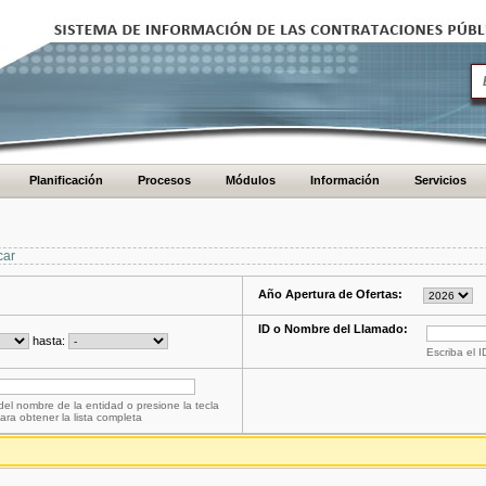
Planificación
Procesos
Módulos
Información
Servicios
car
Año Apertura de Ofertas:
ID o Nombre del Llamado:
hasta:
Escriba el 
del nombre de la entidad o presione la tecla
ara obtener la lista completa