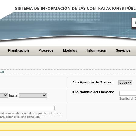
Planificación
Procesos
Módulos
Información
Servicios
car
Año Apertura de Ofertas:
ID o Nombre del Llamado:
hasta:
Escriba el 
del nombre de la entidad o presione la tecla
ara obtener la lista completa