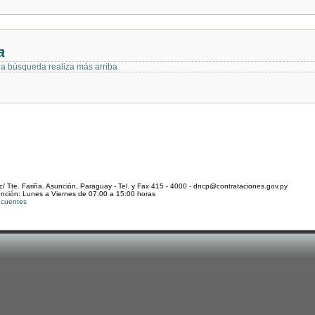
a
 la búsqueda realiza más arriba
c/ Tte. Fariña. Asunción, Paraguay - Tel. y Fax 415 - 4000 - dncp@contrataciones.gov.py
ención: Lunes a Viernes de 07:00 a 15:00 horas
ecuentes