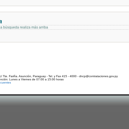
a
 la búsqueda realiza más arriba
c/ Tte. Fariña. Asunción, Paraguay - Tel. y Fax 415 - 4000 - dncp@contrataciones.gov.py
ención: Lunes a Viernes de 07:00 a 15:00 horas
ecuentes