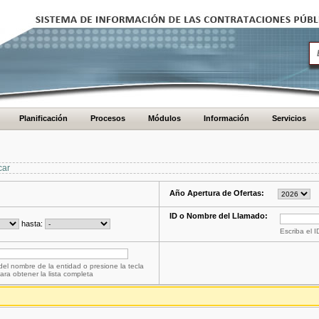
Planificación
Procesos
Módulos
Información
Servicios
car
Año Apertura de Ofertas:
ID o Nombre del Llamado:
hasta:
Escriba el 
del nombre de la entidad o presione la tecla
ara obtener la lista completa